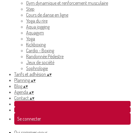
Gym dynamique et renforcement musculaire
Step
Cours de danse en ligne
Yoga du rire
Aqua jogging
Aquagym
Yoga
Kickboxing
Cardio - Boxing
Randonnée Pédestre
Jeux de société
Sophrologie
Tarifs et adhésion
▴
▾
Planning
▴
▾
Blog
▴
▾
Agenda
▴
▾
Contact
▴
▾
Se connecter
Qui sommes-nous