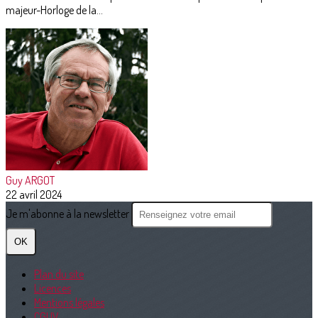
majeur-Horloge de la...
Guy ARGOT
22 avril 2024
Je m'abonne à la newsletter
OK
Plan du site
Licences
Mentions légales
CGUV