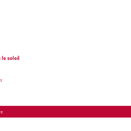
 le soleil
s :
re