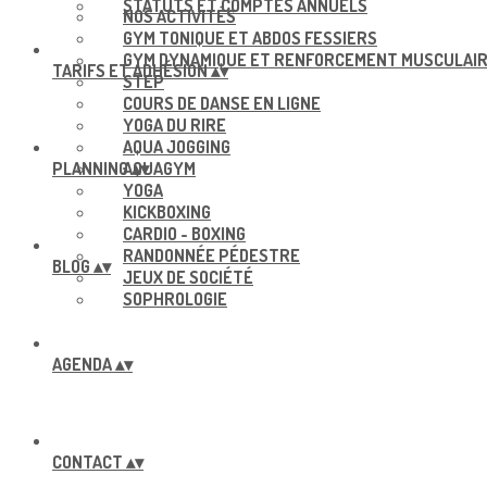
STATUTS ET COMPTES ANNUELS
NOS ACTIVITÉS
GYM TONIQUE ET ABDOS FESSIERS
GYM DYNAMIQUE ET RENFORCEMENT MUSCULAI
TARIFS ET ADHÉSION
▴
▾
STEP
COURS DE DANSE EN LIGNE
YOGA DU RIRE
AQUA JOGGING
PLANNING
AQUAGYM
▴
▾
YOGA
KICKBOXING
CARDIO - BOXING
RANDONNÉE PÉDESTRE
BLOG
▴
▾
JEUX DE SOCIÉTÉ
SOPHROLOGIE
AGENDA
▴
▾
CONTACT
▴
▾