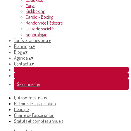
Yoga
Kickboxing
Cardio - Boxing
Randonnée Pédestre
Jeux de société
Sophrologie
Tarifs et adhésion
▴
▾
Planning
▴
▾
Blog
▴
▾
Agenda
▴
▾
Contact
▴
▾
Se connecter
Qui sommes-nous
Histoire de l'association
L'équipe
Charte de l'association
Statuts et comptes annuels