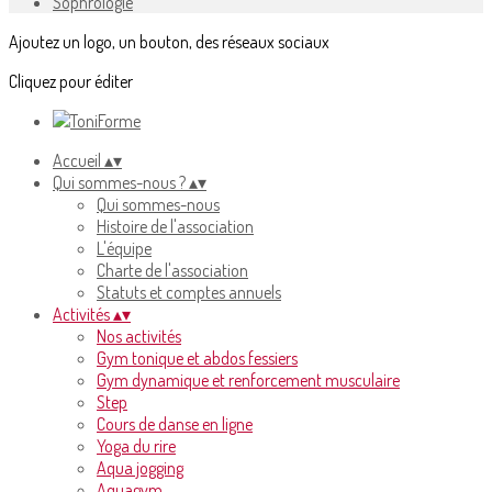
Sophrologie
Ajoutez un logo, un bouton, des réseaux sociaux
Cliquez pour éditer
Accueil
▴
▾
Qui sommes-nous ?
▴
▾
Qui sommes-nous
Histoire de l'association
L'équipe
Charte de l'association
Statuts et comptes annuels
Activités
▴
▾
Nos activités
Gym tonique et abdos fessiers
Gym dynamique et renforcement musculaire
Step
Cours de danse en ligne
Yoga du rire
Aqua jogging
Aquagym