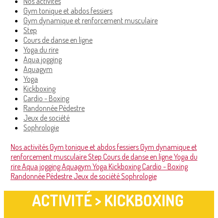
Nos activités
Gym tonique et abdos fessiers
Gym dynamique et renforcement musculaire
Step
Cours de danse en ligne
Yoga du rire
Aqua jogging
Aquagym
Yoga
Kickboxing
Cardio - Boxing
Randonnée Pédestre
Jeux de société
Sophrologie
Nos activités
Gym tonique et abdos fessiers
Gym dynamique et
renforcement musculaire
Step
Cours de danse en ligne
Yoga du
rire
Aqua jogging
Aquagym
Yoga
Kickboxing
Cardio - Boxing
Randonnée Pédestre
Jeux de société
Sophrologie
ACTIVITÉ > KICKBOXING