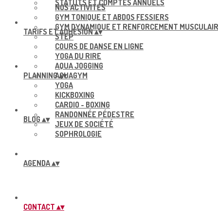
STATUTS ET COMPTES ANNUELS
NOS ACTIVITÉS
GYM TONIQUE ET ABDOS FESSIERS
GYM DYNAMIQUE ET RENFORCEMENT MUSCULAI
TARIFS ET ADHÉSION
▴
▾
STEP
COURS DE DANSE EN LIGNE
YOGA DU RIRE
AQUA JOGGING
PLANNING
AQUAGYM
▴
▾
YOGA
KICKBOXING
CARDIO - BOXING
RANDONNÉE PÉDESTRE
BLOG
▴
▾
JEUX DE SOCIÉTÉ
SOPHROLOGIE
AGENDA
▴
▾
CONTACT
▴
▾