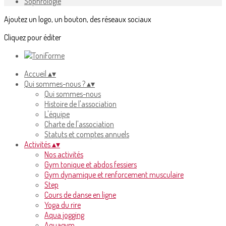
Sophrologie
Ajoutez un logo, un bouton, des réseaux sociaux
Cliquez pour éditer
Accueil
▴
▾
Qui sommes-nous ?
▴
▾
Qui sommes-nous
Histoire de l'association
L'équipe
Charte de l'association
Statuts et comptes annuels
Activités
▴
▾
Nos activités
Gym tonique et abdos fessiers
Gym dynamique et renforcement musculaire
Step
Cours de danse en ligne
Yoga du rire
Aqua jogging
Aquagym