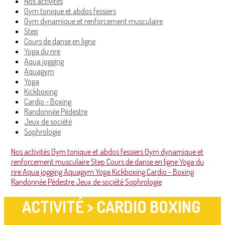
Nos activités
Gym tonique et abdos fessiers
Gym dynamique et renforcement musculaire
Step
Cours de danse en ligne
Yoga du rire
Aqua jogging
Aquagym
Yoga
Kickboxing
Cardio - Boxing
Randonnée Pédestre
Jeux de société
Sophrologie
Nos activités
Gym tonique et abdos fessiers
Gym dynamique et
renforcement musculaire
Step
Cours de danse en ligne
Yoga du
rire
Aqua jogging
Aquagym
Yoga
Kickboxing
Cardio - Boxing
Randonnée Pédestre
Jeux de société
Sophrologie
ACTIVITÉ > CARDIO BOXING