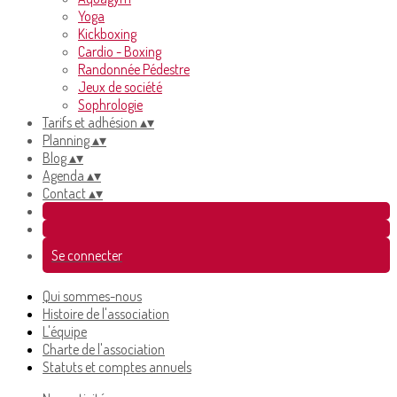
Yoga
Kickboxing
Cardio - Boxing
Randonnée Pédestre
Jeux de société
Sophrologie
Tarifs et adhésion
▴
▾
Planning
▴
▾
Blog
▴
▾
Agenda
▴
▾
Contact
▴
▾
Se connecter
Qui sommes-nous
Histoire de l'association
L'équipe
Charte de l'association
Statuts et comptes annuels